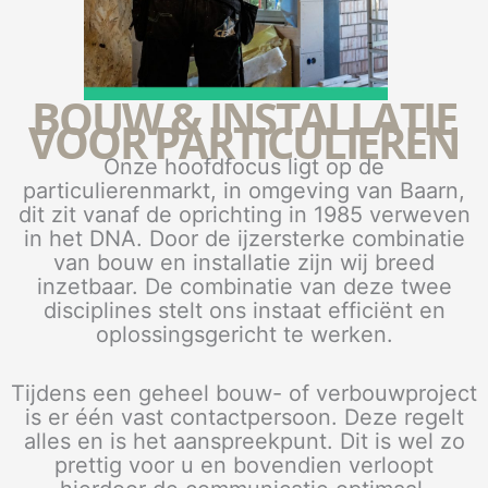
BOUW & INSTALLATIE
VOOR PARTICULIEREN
Onze hoofdfocus ligt op de
particulierenmarkt, in omgeving van Baarn,
dit zit vanaf de oprichting in 1985 verweven
in het DNA. Door de ijzersterke combinatie
van bouw en installatie zijn wij breed
inzetbaar. De combinatie van deze twee
disciplines stelt ons instaat efficiënt en
oplossingsgericht te werken.
Tijdens een geheel bouw- of verbouwproject
is er één vast contactpersoon. Deze regelt
alles en is het aanspreekpunt. Dit is wel zo
prettig voor u en bovendien verloopt